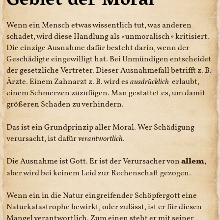
Wenn ein Mensch etwas wissentlich tut, was anderen
schadet, wird diese Handlung als
unmoralisch
kritisiert.
Die einzige Ausnahme dafür besteht darin, wenn der
Geschädigte eingewilligt hat. Bei Unmündigen entscheidet
der gesetzliche Vertreter. Dieser Ausnahmefall betrifft z. B.
Ärzte. Einem Zahnarzt z. B. wird es
ausdrücklich
erlaubt,
einem Schmerzen zuzufügen. Man gestattet es, um damit
größeren Schaden zu verhindern.
Das ist ein Grundprinzip aller Moral. Wer Schädigung
verursacht, ist dafür
verantwortlich
.
Die Ausnahme ist Gott. Er ist der Verursacher von
allem
,
aber wird bei keinem Leid zur Rechenschaft gezogen.
Wenn ein in die Natur eingreifender Schöpfergott eine
Naturkatastrophe bewirkt, oder zulässt, ist er für diesen
Mangel verantwortlich. Zum einen steht er mit seiner