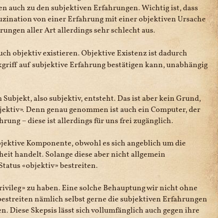
n auch zu den subjektiven Erfahrungen. Wichtig ist, dass
luzination von einer Erfahrung mit einer objektiven Ursache
rungen aller Art allerdings sehr schlecht aus.
uch objektiv existieren. Objektive Existenz ist dadurch
griff auf subjektive Erfahrung bestätigen kann, unabhängig
Subjekt, also subjektiv, entsteht. Das ist aber kein Grund,
jektiv
. Denn genau genommen ist auch ein Computer, der
rung – diese ist allerdings für uns frei zugänglich.
objektive Komponente, obwohl es sich angeblich um die
eit handelt. Solange diese aber nicht allgemein
Status
objektiv
bestreiten.
ivileg
zu haben. Eine solche Behauptung wir nicht ohne
streiten nämlich selbst gerne die subjektiven Erfahrungen
. Diese Skepsis lässt sich vollumfänglich auch gegen ihre